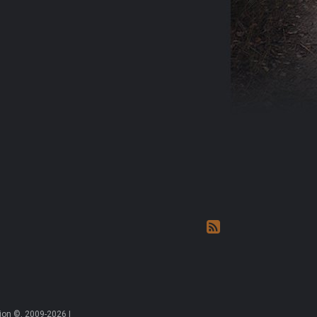
on ©, 2009-2026 |