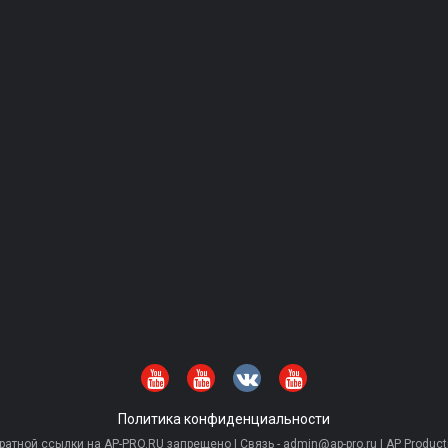
Политика конфиденциальности
тной ссылки на AP-PRO.RU запрещено | Связь - admin@ap-pro.ru | AP Producti