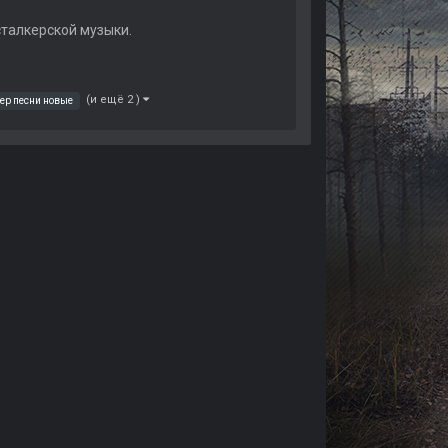
сталкерской музыки.
(и ещё 2 )
ер песни новые