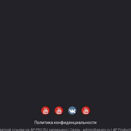
Политика конфиденциальности
тной ссылки на AP-PRO.RU запрещено | Связь - admin@ap-pro.ru | AP Producti