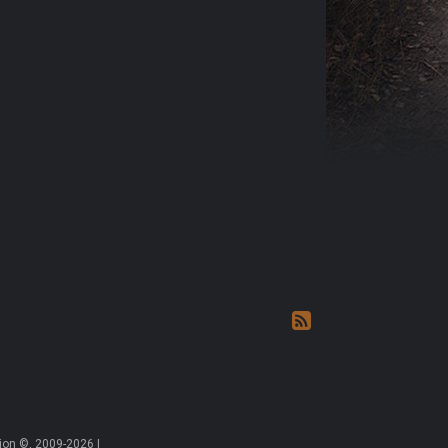
on ©, 2009-2026 |