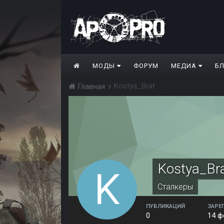
МОДЫ
ФОРУМ
МЕДИА
Б
Kostya_Brat
Главная
Kostya_Br
Сталкеры
ПУБЛИКАЦИЙ
ЗАРЕ
0
14 ф