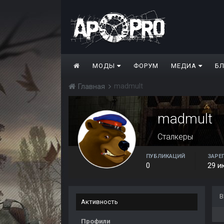
МОДЫ
ФОРУМ
МЕДИА
Б
madmult
Главная
madmult
Сталкеры
ПУБЛИКАЦИЙ
ЗАРЕ
0
29 и
В
Активность
Профили