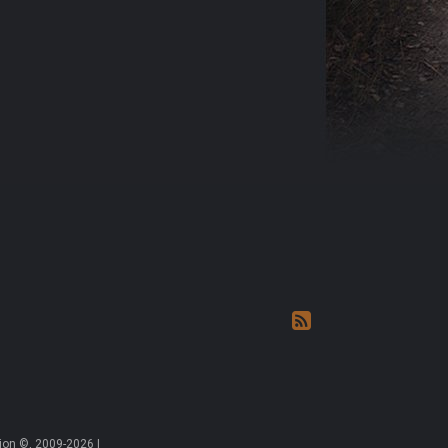
on ©, 2009-2026 |