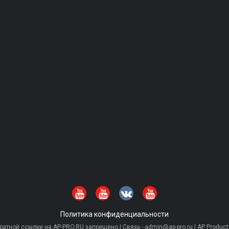
Политика конфиденциальности
тной ссылки на AP-PRO.RU запрещено | Связь - admin@ap-pro.ru | AP Producti