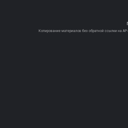
Копирование материалов без обратной ссылки на AP-PR