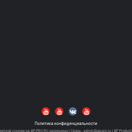
Политика конфиденциальности
тной ссылки на AP-PRO.RU запрещено | Связь - admin@ap-pro.ru | AP Producti