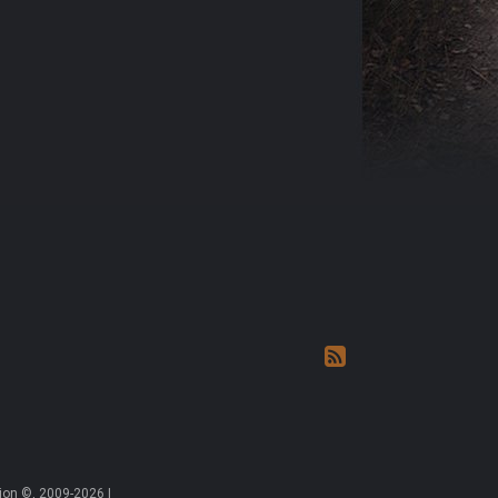
on ©, 2009-2026 |