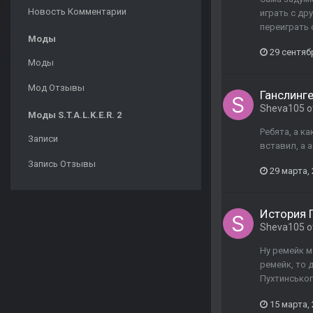
Новость Комментарии
играть с др
переиграть 
Моды
29 сентяб
Моды
Мод Отзывы
Ганслинг
Sheva105
о
Моды S.T.A.L.K.E.R. 2
Ребята, а к
Записи
вставил, а 
Запись Отзывы
29 марта,
История 
Sheva105
о
Ну ремейк м
ремейк, то 
Пухтинськог
15 марта,