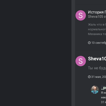
История 
Sheva105
о
Жаль что в
нормального
Механика то
13 сентяб
Sheva1
Ты не буд
31 мая, 20
_p
Я н
не
31 