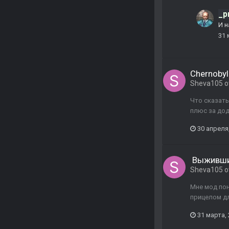
_p
И н
31 
Chernobyl
Sheva105
о
Что сказать
плюс за до
30 апреля
Выживший
Sheva105
о
Мне мод пон
прицелом дл
31 марта,