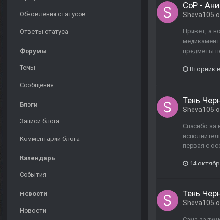
CoP - Ан
Обновления статусов
Sheva105
о
Привет, а н
Ответы статуса
медикаменто
Форумы
предметы по
Темы
Вторник в
Сообщения
Тень Чер
Блоги
Sheva105
о
Записи блога
Спасибо за 
исполнитель
Комментарии блога
первая с ос
Календарь
14 октябр
События
Тень Чер
Новости
Sheva105
о
Новости
Сама задумк