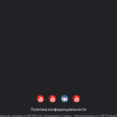
Политика конфиденциальности
тной ссылки на AP-PRO.RU запрещено | Связь - admin@ap-pro.ru | AP Producti