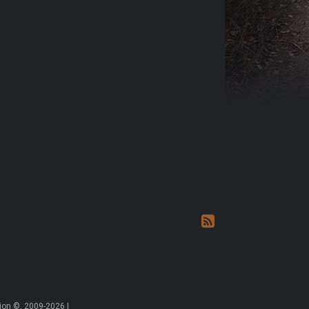
on ©, 2009-2026 |