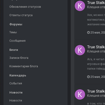
True Stalk
Обновления статусов
Клешня
от
Хех, можно 
Ответы статуса
математике,
Форумы
желание нем
Темы
25 мая, 20
Сообщения
True Stalk
Блоги
Клешня
от
Записи блога
Ага, я чита
игровые фай
Комментарии блога
папки геймд
Календарь
25 мая, 20
События
True Stalk
Новости
Клешня
от
Новости
в том, что 