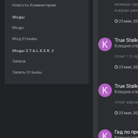
можешь сдел
Новость Комментарии
я играю уже
Моды
25 мая, 20
Моды
Мод Отзывы
True Stalk
Клешня
от
Моды S.T.A.L.K.E.R. 2
стоит 1.5. п
Записи
25 мая, 20
Запись Отзывы
True Stalk
Клешня
от
стоит версия
25 мая, 20
Гид по пр
Клешня
от