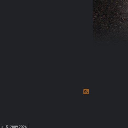
on ©, 2009-2026 |