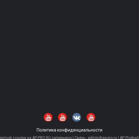
Политика конфиденциальности
тной ссылки на AP-PRO.RU запрещено | Связь - admin@ap-pro.ru | AP Producti