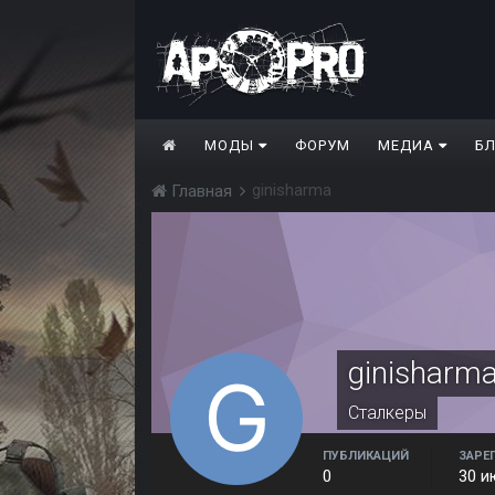
МОДЫ
ФОРУМ
МЕДИА
Б
ginisharma
Главная
ginisharm
Сталкеры
ПУБЛИКАЦИЙ
ЗАРЕ
0
30 и