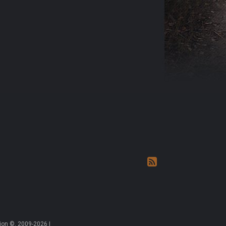
on ©, 2009-2026 |