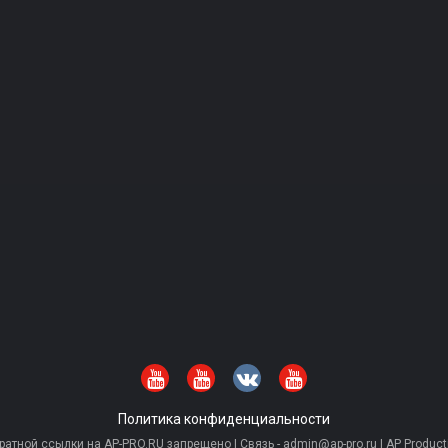
Политика конфиденциальности
тной ссылки на AP-PRO.RU запрещено | Связь - admin@ap-pro.ru | AP Producti