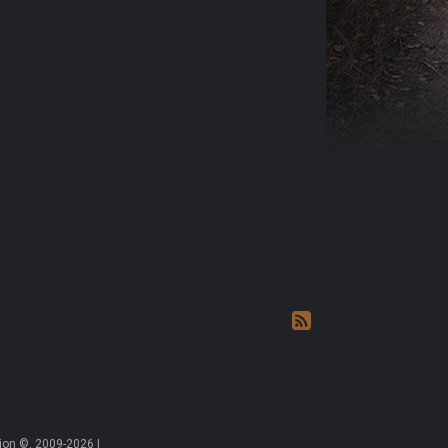
on ©, 2009-2026 |