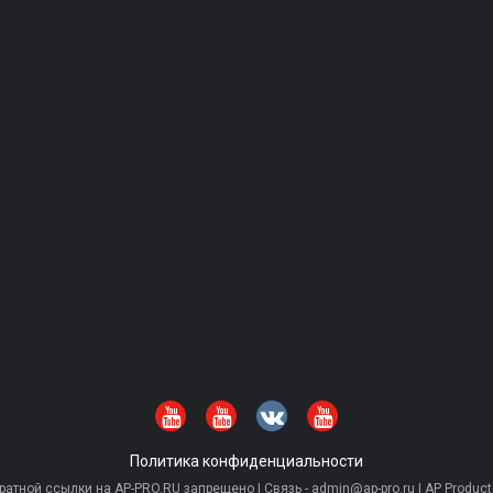
Политика конфиденциальности
тной ссылки на AP-PRO.RU запрещено | Связь - admin@ap-pro.ru | AP Producti