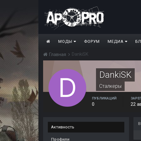
МОДЫ
ФОРУМ
МЕДИА
Б
DankiSK
Главная
DankiSK
Сталкеры
ПУБЛИКАЦИЙ
ЗАРЕ
0
22 а
В
Активность
Профили