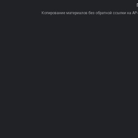
Копирование материалов без обратной ссылки на AP-PR