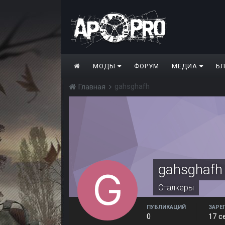
МОДЫ
ФОРУМ
МЕДИА
Б
gahsghafh
Главная
gahsghafh
Сталкеры
ПУБЛИКАЦИЙ
ЗАРЕ
0
17 с