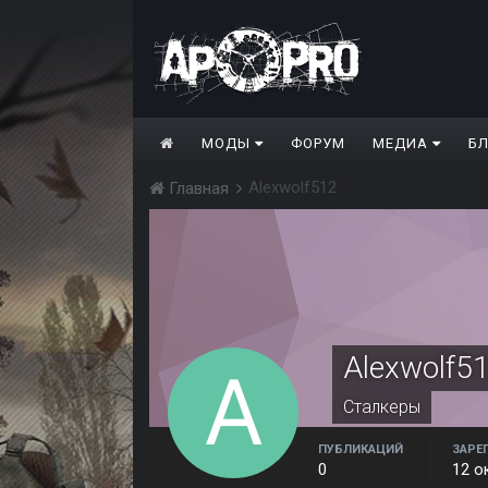
МОДЫ
ФОРУМ
МЕДИА
Б
Alexwolf512
Главная
Alexwolf5
Сталкеры
ПУБЛИКАЦИЙ
ЗАРЕ
0
12 о