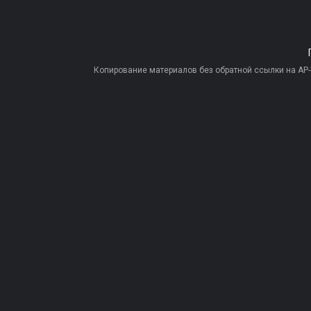
Копирование материалов без обратной ссылки на AP-PR