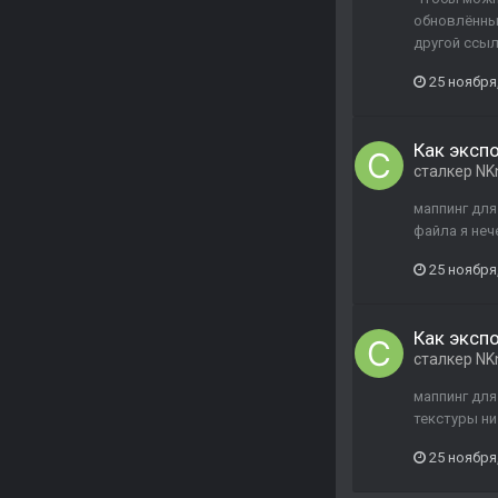
обновлённый
другой ссыл
25 ноября
Как экспо
сталкер NK
маппинг для
файла я неч
25 ноября
Как экспо
сталкер NK
маппинг для
текстуры ни
25 ноября