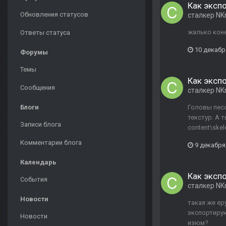
Как экспо
Обновления статусов
сталкер NK
жалько коне
Ответы статуса
10 декабр
Форумы
Темы
Как экспо
Сообщения
сталкер NK
Блоги
Головы песо
текстур. А 
Записи блога
content\skel
Комментарии блога
9 декабря
Календарь
Как экспо
События
сталкер NK
Новости
такая же ер
экспортирую
Новости
изюм?