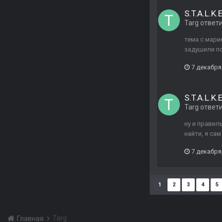
S.T.A.L.K
Targ
ответ
тема с мари
задушили п
7 декабря
S.T.A.L.K
Targ
ответ
ну и правиль
найти, я са
7 декабря
1
2
3
4
5
Targ
Главная