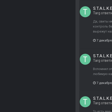
S.T.A.L.K
Targ
ответ
Да, свиты е
контроль бе
вырежут на
7 декабря
S.T.A.L.K
Targ
ответ
Вспомнил эт
любимую ка
7 декабря
S.T.A.L.K
Targ
ответ
То есть мне