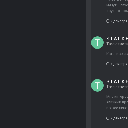
минуты спуст
ору в голос
7 декабря
S.T.A.L.K
Targ
ответ
Кста, всегд
7 декабря
S.T.A.L.K
Targ
ответ
Мне интерес
эпичный про
во всё лицо
7 декабря