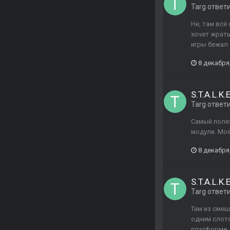
Targ
ответ
Не, там всё
хочет жрать
игры бежал 
8 декабря
S.T.A.L.K
Targ
ответ
Самый полез
модули. Мо
8 декабря
S.T.A.L.K
Targ
ответ
Там из смеш
одним слото
платформе, 