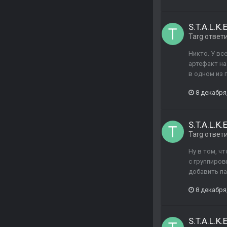
S.T.A.L.K
Targ
ответ
Никто. У вс
артефакт на
в одном из 
8 декабря
S.T.A.L.K
Targ
ответ
Ну в том, ч
с группиров
добавить па
8 декабря
S.T.A.L.K