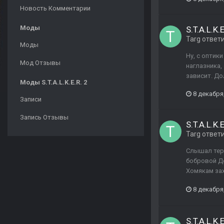
Новость Комментарии
Моды
S.T.A.L.K
Targ
ответ
Моды
Ну, с оптик
Мод Отзывы
наглазника,
зависит. До
Моды S.T.A.L.K.E.R. 2
8 декабря
Записи
Запись Отзывы
S.T.A.L.K
Targ
ответ
Слышал терм
бобровой До
Хомякам зах
8 декабря
S.T.A.L.K