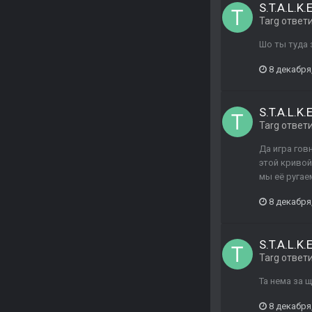
S.T.A.L.K
Targ
ответ
Шо ты туда 
8 декабря
S.T.A.L.K
Targ
ответ
Да игра гов
этой кривой
мы её ругае
8 декабря
S.T.A.L.K
Targ
ответ
Та нема за 
8 декабря