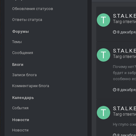
Обновления статусов
S.T.A.L.K
Ответы статуса
Targ
ответ
Форумы
8 декабря
Темы
S.T.A.L.K
Сообщения
Targ
ответ
Блоги
Почему нет?
будет и заб
Записи блога
особенно ес
Комментарии блога
8 декабря
Календарь
S.T.A.L.K
События
Targ
ответ
Новости
Ну глупо ож
Новости
8 декабря