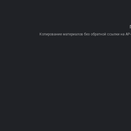
Копирование материалов без обратной ссылки на AP-PR