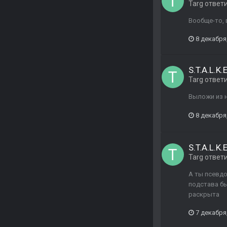
Targ
ответ
Вообще-то, 
8 декабря
S.T.A.L.K
Targ
ответ
Выложи из н
8 декабря
S.T.A.L.K
Targ
ответ
А ты псевдо
подстава бы
раскрыта
7 декабря