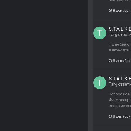
8 декабря
S.T.A.L.K
Targ
ответ
Ну, не было
в играх дош
8 декабря
S.T.A.L.K
Targ
ответ
Вопрос не м
Фикс распро
впервые слы
8 декабря