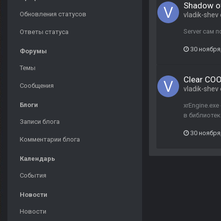
Shadow o
Обновления статусов
vladik-shev
Server сам 
Ответы статуса
30 ноября
Форумы
Темы
Clear CO
Сообщения
vladik-shev
Блоги
xrEngine.ex
в библиотеке
Записи блога
30 ноября
Комментарии блога
Календарь
События
Новости
Новости