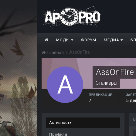
МОДЫ
ФОРУМ
МЕДИА
Б
AssOnFire
Главная
AssOnFire
Сталкеры
ПУБЛИКАЦИЙ
ЗАРЕ
7
5 де
В
Активность
Профили