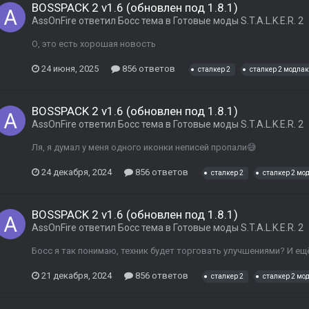
BOSSPACK 2 v1.6 (обновлен под 1.8.1)
AssOnFire
ответил
Босс
тема в
Готовые моды S.T.A.L.K.E.R. 2
О, это есть хорошая новость
24 июня, 2025
856 ответов
сталкер 2
сталкер 2 модпак
BOSSPACK 2 v1.6 (обновлен под 1.8.1)
AssOnFire
ответил
Босс
тема в
Готовые моды S.T.A.L.K.E.R. 2
Ля, я думал у меня одного иконки неписей пропали😅
24 декабря, 2024
856 ответов
сталкер 2
сталкер 2 мо
BOSSPACK 2 v1.6 (обновлен под 1.8.1)
AssOnFire
ответил
Босс
тема в
Готовые моды S.T.A.L.K.E.R. 2
Босс я так понимаю, техник будет торговать улучшениями? И ещё
21 декабря, 2024
856 ответов
сталкер 2
сталкер 2 мо