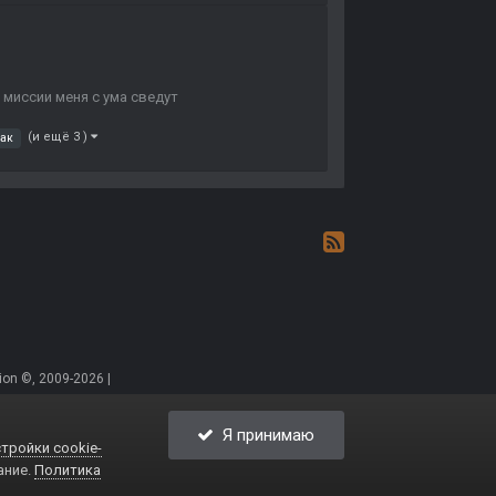
 миссии меня с ума сведут
(и ещё 3 )
пак
on ©, 2009-2026 |
Я принимаю
тройки cookie-
ание.
Политика