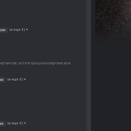
(и ещё 3 )
дпак
 мутантов, хотя в прошлых версиях все
(и ещё 3 )
пак
(и ещё 3 )
пак