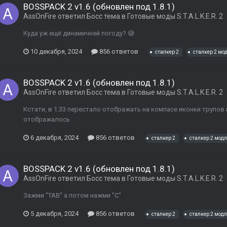
BOSSPACK 2 v1.6 (обновлен под 1.8.1)
AssOnFire
ответил
Босс
тема в
Готовые моды S.T.A.L.K.E.R. 2
Куда уж ещё динамичней погоду? 😅
10 декабря, 2024
856 ответов
сталкер 2
сталкер 2 мо
BOSSPACK 2 v1.6 (обновлен под 1.8.1)
AssOnFire
ответил
Босс
тема в
Готовые моды S.T.A.L.K.E.R. 2
Кстати, в 1.33 перестало отображать на компасе иконки трупов
отображалось
6 декабря, 2024
856 ответов
сталкер 2
сталкер 2 мод
BOSSPACK 2 v1.6 (обновлен под 1.8.1)
AssOnFire
ответил
Босс
тема в
Готовые моды S.T.A.L.K.E.R. 2
Зажми "TAB" а потом нажми "С"
5 декабря, 2024
856 ответов
сталкер 2
сталкер 2 мод