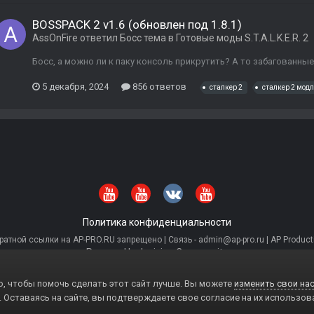
BOSSPACK 2 v1.6 (обновлен под 1.8.1)
AssOnFire
ответил
Босс
тема в
Готовые моды S.T.A.L.K.E.R. 2
Босс, а можно ли к паку консоль прикрутить? А то забагованные
5 декабря, 2024
856 ответов
сталкер 2
сталкер 2 мод
Политика конфиденциальности
тной ссылки на AP-PRO.RU запрещено | Связь - admin@ap-pro.ru | AP Producti
Powered by Invision Community
, чтобы помочь сделать этот сайт лучше. Вы можете
изменить свои нас
. Оставаясь на сайте, вы подтверждаете свое согласие на их использов