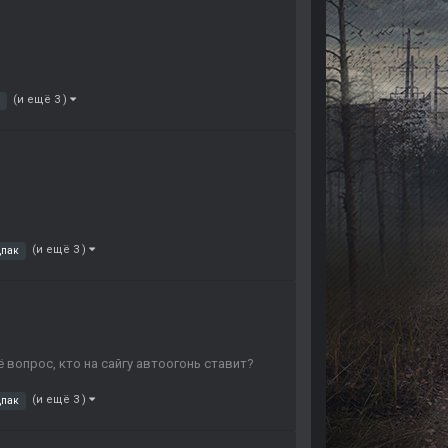
(и ещё 3 )
(и ещё 3 )
дпак
 вопрос, кто на сайгу автоогонь ставит?
(и ещё 3 )
дпак