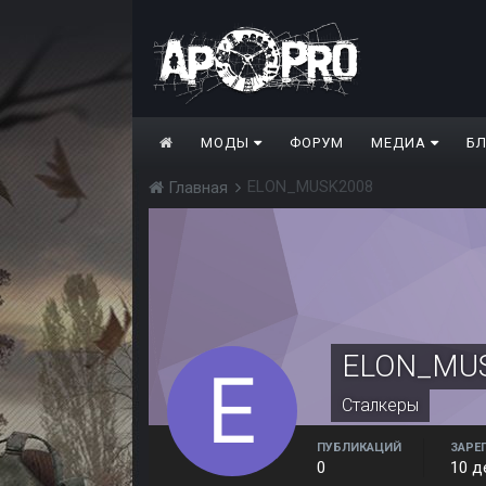
МОДЫ
ФОРУМ
МЕДИА
Б
ELON_MUSK2008
Главная
ELON_MU
Сталкеры
ПУБЛИКАЦИЙ
ЗАРЕ
0
10 д