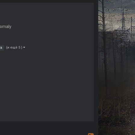
nomaly
(и ещё 5 )
ck