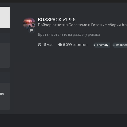
BOSSPACK v1.9.5
Рэйзер
ответил
Босс
тема в
Готовые сборки A
Братья встаньте на раздачу репака
15 мая
8 099 ответов
anomaly
bosspa
не