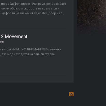
h_mode (дефолтное значение 2), которая дает
 таким образом скорость не урезается и
дефолтные значения sv_enable_bhop на 1...
h HL2 Movement
ции
з игры Half-Life 2. ВНИМАНИЕ! Возможно
 т.к. мод находится на ранней стадии