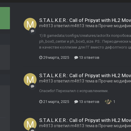
S.T.A.L.K.E.R.: Call of Pripyat with HL2 M
m4tt13
ответил
m4tt13
тема в
Прочие модифи
1) В gamedata/configs/creatures/actor.ltx попроб
ph_box0_center и ph_box0_size. P.S.: Периодически
в качестве коллизии для ГГ вместо дефолтного цил
29 марта, 2025
13 ответов
S.T.A.L.K.E.R.: Call of Pripyat with HL2 M
m4tt13
ответил
m4tt13
тема в
Прочие модифи
Спасибо! Перезалил с исправлениями.
21 марта, 2025
13 ответов
1
S.T.A.L.K.E.R.: Call of Pripyat with HL2 M
m4tt13
ответил
m4tt13
тема в
Прочие модифи