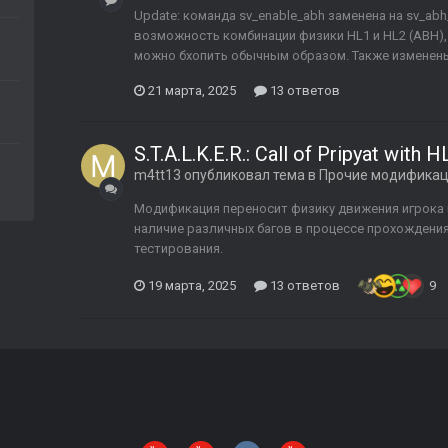
Update: команда sv_enable_abh заменена на sv_ab
возможность комбинации физики HL1 и HL2 (ABH),
можно бхопить обычным образом. Также изменены 
21 марта, 2025
13 ответов
S.T.A.L.K.E.R.: Call of Pripyat wit
m4tt13
опубликовал тема в
Прочие модифика
Модификация переносит физику движения игрока и
наличие различных багов в процессе прохождения,
тестирования.
19 марта, 2025
13 ответов
9