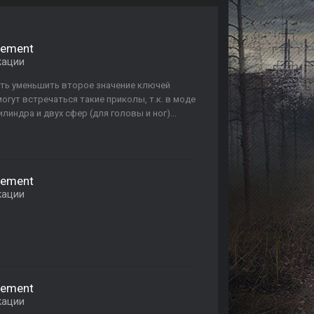
ovement
кации
овать уменьшить второе значение ключей
 могут встречаться такие приколы, т.к. в моде
индра и двух сфер (для головы и ног)...
ovement
кации
ovement
кации