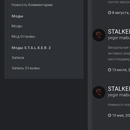
почти закон
Новость Комментарии
8 августа,
Моды
Моды
STALKER
Мод Отзывы
yegor maib
Визуальная 
Моды S.T.A.L.K.E.R. 2
активно ве
Записи
настоящему.
Запись Отзывы
15 июля, 
STALKE
yegor maib
Немного нов
13 мая, 20