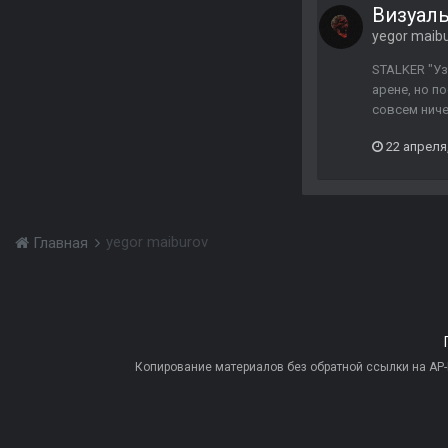
Визуаль
yegor maib
STALKER "Уз
арене, но п
совсем ниче
22 апреля
yegor maiburov
Главная
Копирование материалов без обратной ссылки на AP-PR