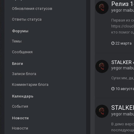
Релиз 1
Обновления статусов
yegor maib
Ответы статуса
Первая из с
https://clo
Форумы
кто помог о
Темы
22 марта
Сообщения
STALKER 
Блоги
yegor maib
Записи блога
Cyrax мм, д
Комментарии блога
10 августа
Календарь
События
STALKE
yegor maib
Новости
В демо верс
Новости
последующем