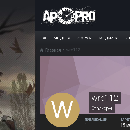
МОДЫ
ФОРУМ
МЕДИА
Б
wrc112
Главная
wrc112
Сталкеры
ПУБЛИКАЦИЙ
ЗАРЕ
1
15 м