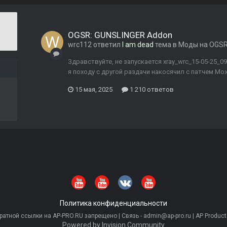
OGSR: GUNSLINGER Addon
wrc112
ответил
I am dead
тема в
Моды на OGSR
Здравствуйте, не запускается xray_wrc_15-05-25_09
я походу с другой раздачи накосячил с патчем М
15 мая, 2025
1 210 ответов
Политика конфиденциальности
тной ссылки на AP-PRO.RU запрещено | Связь - admin@ap-pro.ru | AP Producti
Powered by Invision Community