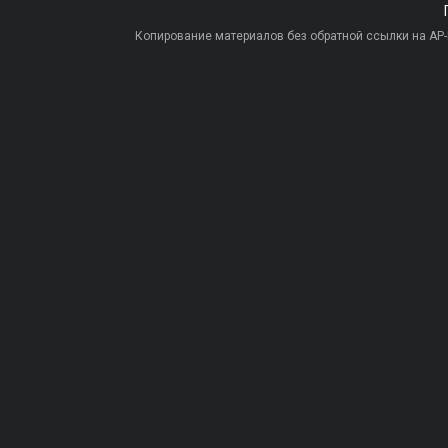
Копирование материалов без обратной ссылки на AP-PR