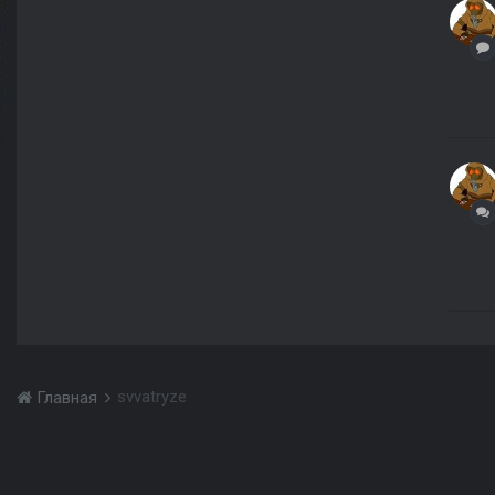
svvatryze
Главная