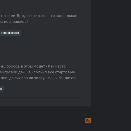
 с ними. Вроде есть какая- то консольная
ла поспрашивай.
новый сюжет
а выбросов в этом моде? - Как часто
(4 игровой день, выполнил все стартовые
е- до сих пор ни зверушек, ни бандитов...
ет