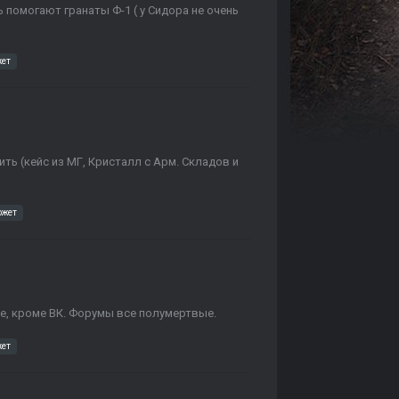
 помогают гранаты Ф-1 ( у Сидора не очень
жет
ть (кейс из МГ, Кристалл с Арм. Складов и
южет
е, кроме ВК. Форумы все полумертвые.
жет