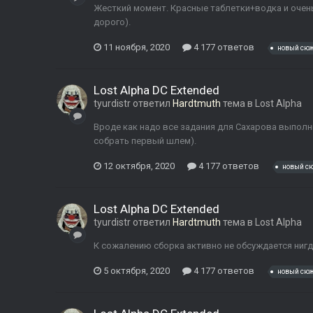
Жесткий момент. Красные таблетки+водка и очень
дорого).
11 ноября, 2020
4 177 ответов
новый сю
Lost Alpha DC Extended
tyurdistr
ответил
Hardtmuth
тема в
Lost Alpha
Вроде как надо все задания для Сахарова выполни
собрать первый шлем).
12 октября, 2020
4 177 ответов
новый с
Lost Alpha DC Extended
tyurdistr
ответил
Hardtmuth
тема в
Lost Alpha
К сожалению сборка активно не обсуждается нигд
5 октября, 2020
4 177 ответов
новый сю