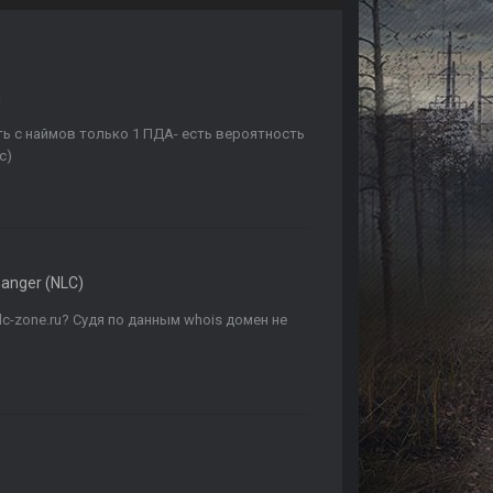
и
ть с наймов только 1 ПДА- есть вероятность
с)
anger (NLC)
lc-zone.ru? Судя по данным whois домен не