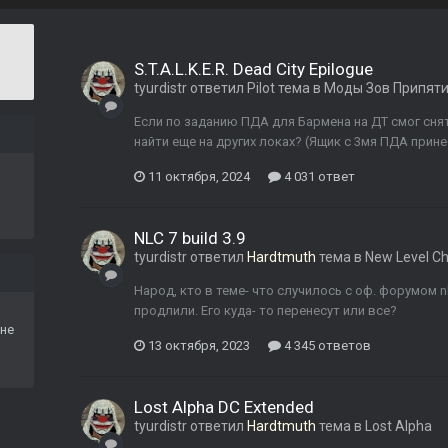
S.T.A.L.K.E.R. Dead City Epilogue
tyurdistr
ответил
Pilot
тема в
Моды Зов Припят
Если по заданию ПДА для Бармена на ДТ смог сня
найти еще на других локах? (Ящик с 3мя ПДА прине
11 октября, 2024
4 031 ответ
NLC 7 build 3.9
tyurdistr
ответил
Hardtmuth
тема в
New Level Ch
Народ, кто в теме- что случилось с оф. форумом n
продлили. Его куда- то перенесут или все?
не
13 октября, 2023
4 345 ответов
Lost Alpha DC Extended
tyurdistr
ответил
Hardtmuth
тема в
Lost Alpha