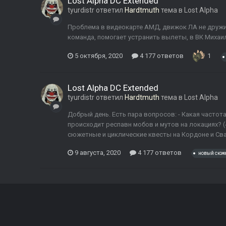
Lost Alpha DC Extended
tyurdistr
ответил
Hardtmuth
тема в
Lost Alpha
Проблема в видеокарте АМД, движок ЛА не дружит
команда, помогает устранить вылеты, в ВК Михаи
5 октября, 2020
4 177 ответов
1
Lost Alpha DC Extended
tyurdistr
ответил
Hardtmuth
тема в
Lost Alpha
Добрый день. Есть пара вопросов: - Какая частот
происходит респавн мобов и мутов на локациях? 
сюжетные и циклические квесты на Кордоне и Свалк
9 августа, 2020
4 177 ответов
новый сюж