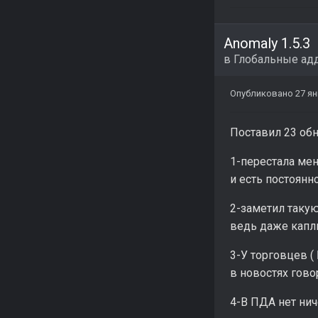
Anomaly 1.5.3
в
Глобальные ад
Опубликовано
27 ян
Поставил 23 об
1-
перестала мен
и есть постоянно
2-заметил таку
ведь даже капл
3-У торговцев (
в новостях говор
4-В ПДА нет нич