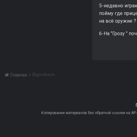
5-недавно игра
пойму где приц
на всё оружие ? 
6-На "Грозу " по
Bigcrebson
Главная
Копирование материалов без обратной ссылки на AP-PR