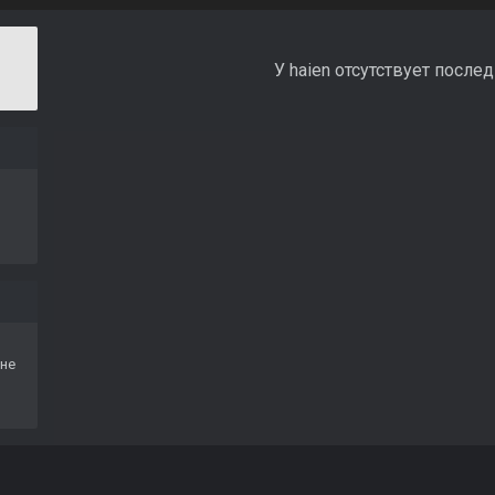
У haien отсутствует после
не