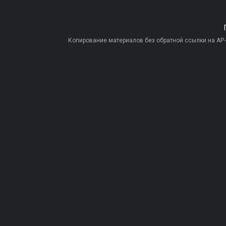
Копирование материалов без обратной ссылки на AP-PR