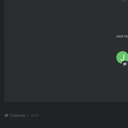
Jevil
по
Jevil
Главная