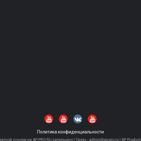
Политика конфиденциальности
тной ссылки на AP-PRO.RU запрещено | Связь - admin@ap-pro.ru | AP Producti