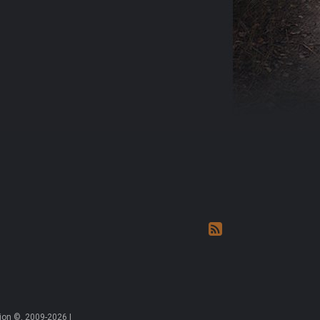
on ©, 2009-2026 |