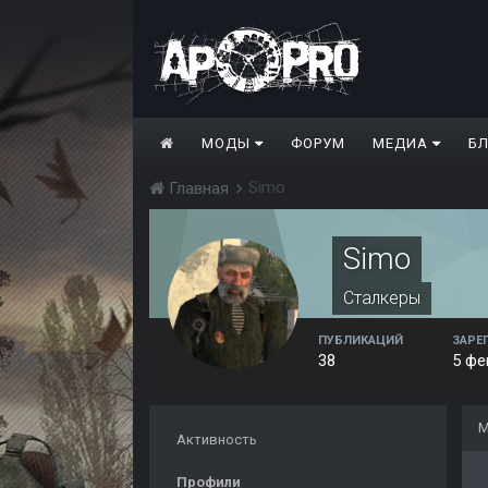
МОДЫ
ФОРУМ
МЕДИА
Б
Simo
Главная
Simo
Сталкеры
ПУБЛИКАЦИЙ
ЗАРЕ
38
5 фе
М
Активность
Профили