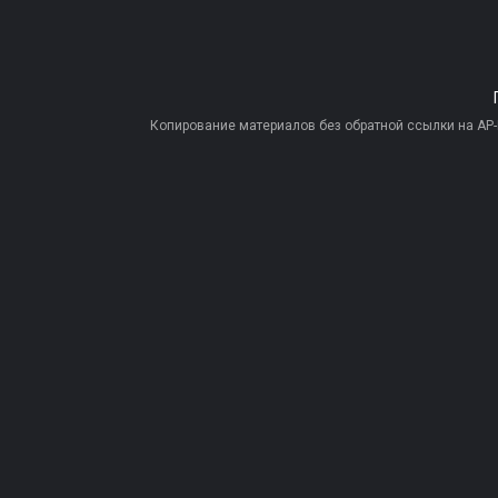
Копирование материалов без обратной ссылки на AP-PR