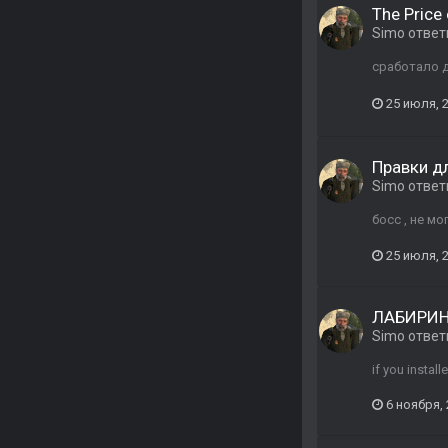
The Price
Simo
ответ
сработало д
25 июля, 
Правки д
Simo
ответ
босс , не м
25 июля, 
ЛАБИРИ
Simo
ответ
if you instal
6 ноября,