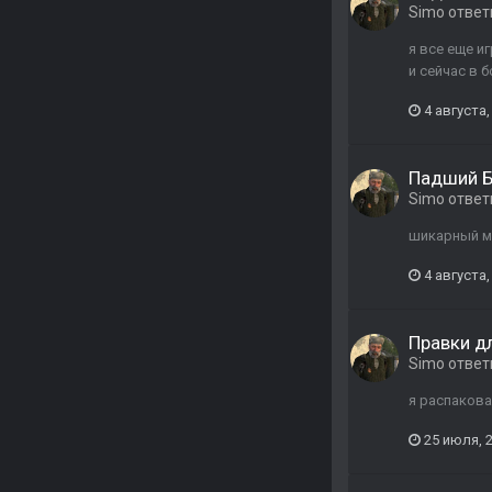
Simo
ответ
я все еще и
и сейчас в 
4 августа,
Падший Б
Simo
ответ
шикарный мо
4 августа,
Правки д
Simo
ответ
я распакова
25 июля, 