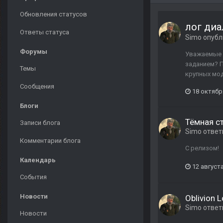
Обновления статусов
лог диа
Ответы статуса
Simo
опубл
Форумы
Уважаемые р
заданием? П
Темы
крупных мод
Сообщения
18 октябр
Блоги
Тёмная с
Записи блога
Simo
ответ
Комментарии блога
С релизом!
Календарь
12 августа
События
Новости
Oblivion 
Simo
ответ
Новости