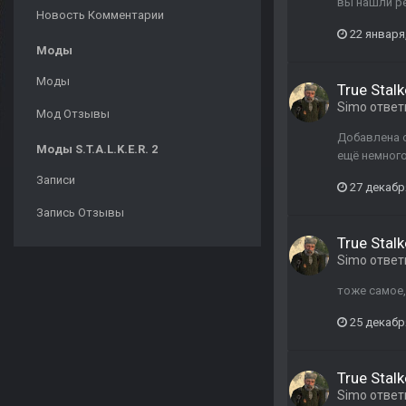
вы нашли р
Новость Комментарии
22 января
Моды
Моды
True Stalk
Simo
ответ
Мод Отзывы
Добавлена о
Моды S.T.A.L.K.E.R. 2
ещё немног
Записи
27 декабр
Запись Отзывы
True Stalk
Simo
ответ
тоже самое,
25 декабр
True Stalk
Simo
ответ