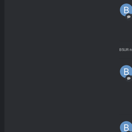
B5UR
п