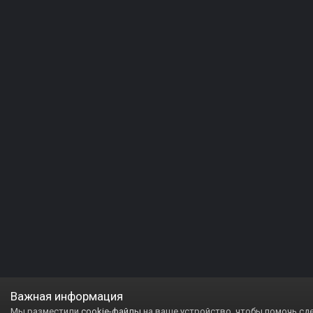
Важная информация
Мы разместили
cookie-файлы
на ваше устройство, чтобы помочь сд