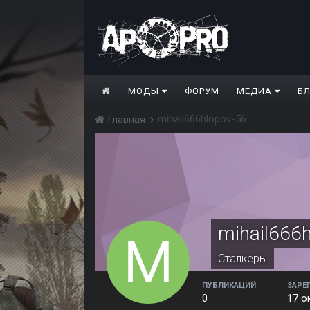
МОДЫ
ФОРУМ
МЕДИА
Б
mihail666hlopov-56
Главная
mihail666
Сталкеры
ПУБЛИКАЦИЙ
ЗАРЕ
0
17 о