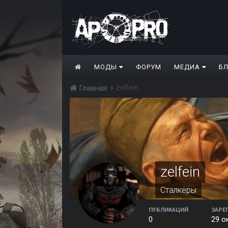
МОДЫ
ФОРУМ
МЕДИА
Б
zelfein
Главная
zelfein
Сталкеры
ПУБЛИКАЦИЙ
ЗАРЕ
0
29 о