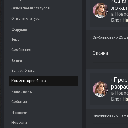
«Guns
локал
Обновления статусов
в
Новос
Ответы статуса
Блог
Ha
Форумы
Опубликовано
25 ф
Темы
Сообщения
Опачки
Блоги
Записи блога
«Прос
Комментарии блога
разра
Календарь
в
Новос
Блог
Ha
События
Новости
Опубликовано
13 ф
Новости