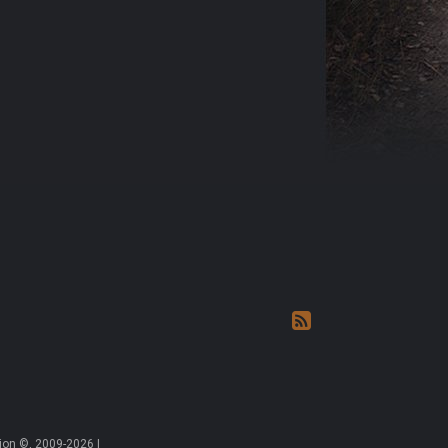
on ©, 2009-2026 |