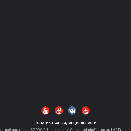
Политика конфиденциальности
тной ссылки на AP-PRO.RU запрещено | Связь - admin@ap-pro.ru | AP Producti