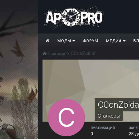
МОДЫ
ФОРУМ
МЕДИА
Б
CConZoldat
Главная
CConZolda
Сталкеры
ПУБЛИКАЦИЙ
ЗАРЕ
0
28 д