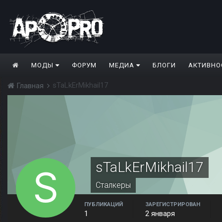
МОДЫ
ФОРУМ
МЕДИА
БЛОГИ
АКТИВНО
sTaLkErMikhail17
Главная
sTaLkErMikhail17
Сталкеры
ПУБЛИКАЦИЙ
ЗАРЕГИСТРИРОВАН
1
2 января