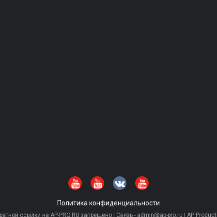
Политика конфиденциальности
тной ссылки на AP-PRO.RU запрещено | Связь - admin@ap-pro.ru | AP Producti