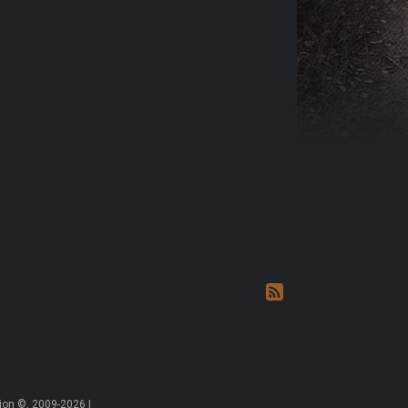
on ©, 2009-2026 |