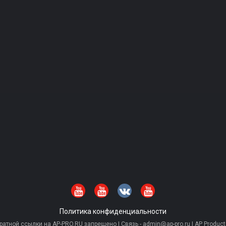
Политика конфиденциальности
тной ссылки на AP-PRO.RU запрещено | Связь - admin@ap-pro.ru | AP Producti