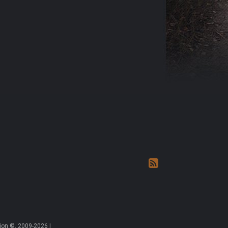
on ©, 2009-2026 |