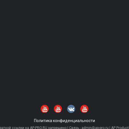
Политика конфиденциальности
тной ссылки на AP-PRO.RU запрещено | Связь - admin@ap-pro.ru | AP Producti