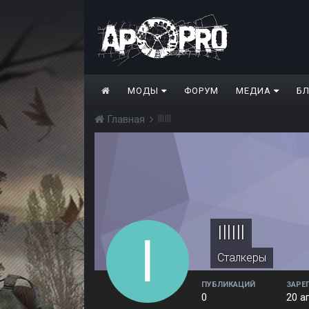
МОДЫ
ФОРУМ
МЕДИА
Б
IllIll
Главная
IllIll
Сталкеры
ПУБЛИКАЦИЙ
ЗАРЕ
0
20 а