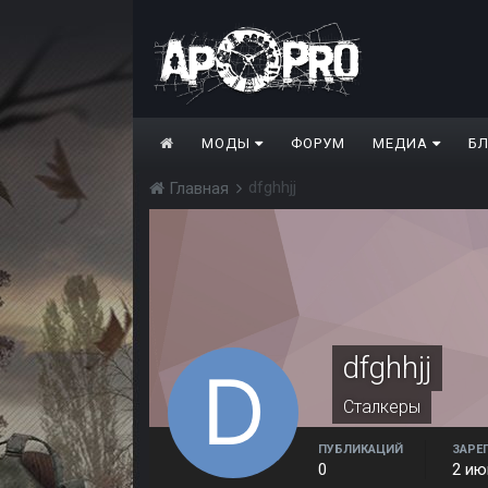
МОДЫ
ФОРУМ
МЕДИА
Б
dfghhjj
Главная
dfghhjj
Сталкеры
ПУБЛИКАЦИЙ
ЗАРЕ
0
2 ию