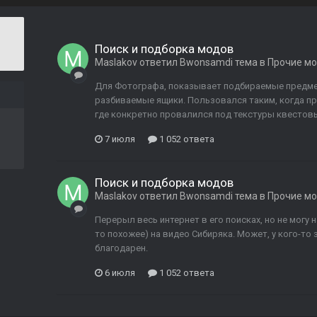
Поиск и подборка модов
Maslakov
ответил
Bwonsamdi
тема в
Прочие м
Для Фотографа, показывает подбираемые предмет
разбиваемые ящики. Пользовался таким, когда пр
где конкретно провалился под текстуры квестовы
7 июля
1 052 ответа
Поиск и подборка модов
Maslakov
ответил
Bwonsamdi
тема в
Прочие м
Перерыл весь интернет в его поисках, но не могу на
то похожее) на видео Сибиряка. Может, у кого-то з
благодарен.
6 июля
1 052 ответа