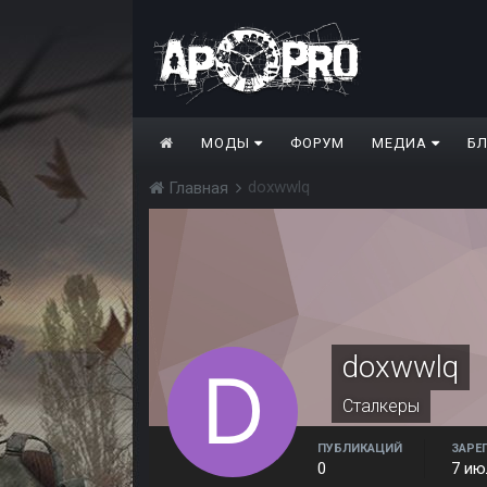
МОДЫ
ФОРУМ
МЕДИА
Б
doxwwlq
Главная
doxwwlq
Сталкеры
ПУБЛИКАЦИЙ
ЗАРЕ
0
7 ию