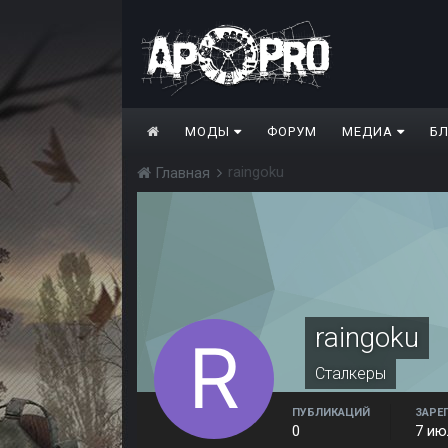
МОДЫ
ФОРУМ
МЕДИА
Б
raingoku
Главная
raingoku
Сталкеры
ПУБЛИКАЦИЙ
ЗАРЕ
0
7 ию