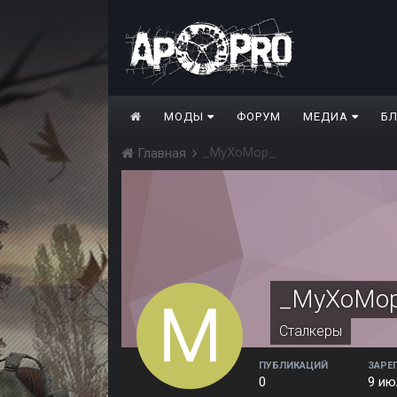
МОДЫ
ФОРУМ
МЕДИА
Б
_MyXoMop_
Главная
_MyXoMo
Сталкеры
ПУБЛИКАЦИЙ
ЗАРЕ
0
9 ию