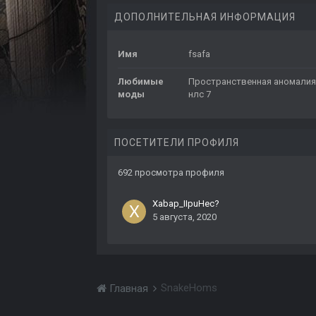
ДОПОЛНИТЕЛЬНАЯ ИНФОРМАЦИЯ
Имя
fsafa
Любимые
Пространственная аномалия
моды
нлс 7
ПОСЕТИТЕЛИ ПРОФИЛЯ
692 просмотра профиля
Xabap_IIpuHec?
5 августа, 2020
SnakeHoms
Главная